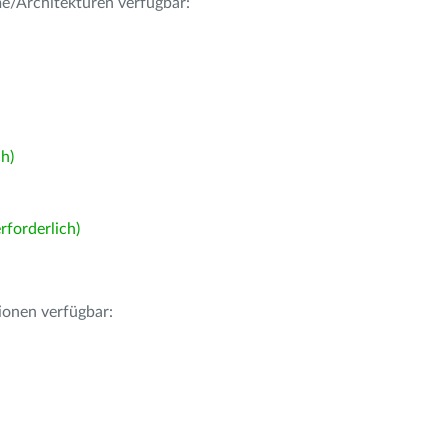
me/Architekturen verfügbar:
h)
forderlich)
ionen verfügbar: