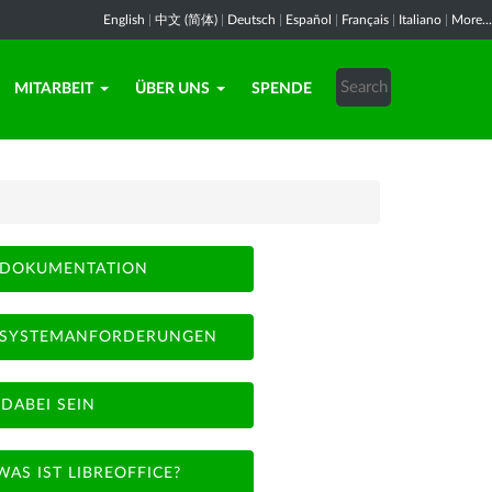
English
|
中文 (简体)
|
Deutsch
|
Español
|
Français
|
Italiano
|
More...
MITARBEIT
ÜBER UNS
SPENDE
DOKUMENTATION
SYSTEMANFORDERUNGEN
DABEI SEIN
WAS IST LIBREOFFICE?