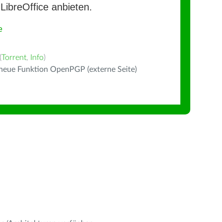
LibreOffice anbieten.
e
(
Torrent
,
Info
)
 neue Funktion OpenPGP (externe Seite)