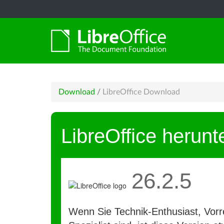
Download
/
LibreOffice Download
LibreOffice herunt
26.2.5
Wenn Sie Technik-Enthusiast, Vorre