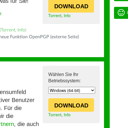
was für Sie!
DOWNLOAD
e
Torrent
,
Info
(
Torrent
,
Info
)
 neue Funktion OpenPGP (externe Seite)
Wählen Sie Ihr
Betriebssystem:
mensumfeld
iver Benutzer
DOWNLOAD
. Für die
Torrent
,
Info
ir die
rtnern
, die auch