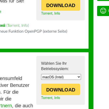
was für Sie!
DOWNLOAD
e
Torrent
,
Info
ικά
(
Torrent
,
Info
)
 neue Funktion OpenPGP (externe Seite)
Wählen Sie Ihr
Betriebssystem:
mensumfeld
iver Benutzer
DOWNLOAD
. Für die
Torrent
,
Info
ir die
rtnern
, die auch