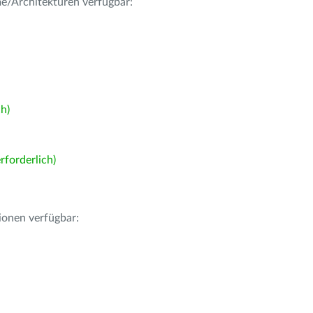
me/Architekturen verfügbar:
h)
forderlich)
ionen verfügbar: