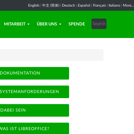
English
|
中文 (简体)
|
Deutsch
|
Español
|
Français
|
Italiano
|
More...
MITARBEIT
ÜBER UNS
SPENDE
DOKUMENTATION
SYSTEMANFORDERUNGEN
DABEI SEIN
WAS IST LIBREOFFICE?