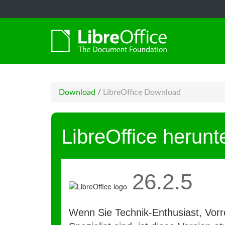
Download
/
LibreOffice Download
LibreOffice herunt
26.2.5
Wenn Sie Technik-Enthusiast, Vorre