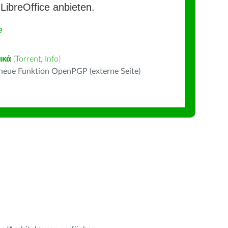
LibreOffice anbieten.
e
ικά
(
Torrent
,
Info
)
 neue Funktion OpenPGP (externe Seite)