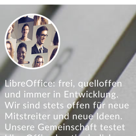
LibreOffice: frei, quelloffen
und immer in Entwicklung.
Wir sind stets offen für neue
Mitstreiter und neue Ideen.
Unsere Gemeinschaft testet