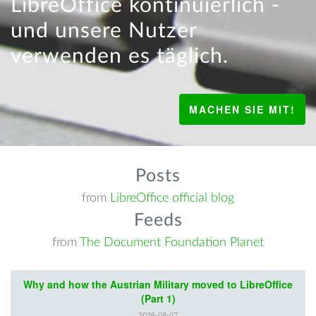
LibreOffice kontinuierlich -
und unsere Nutzer
verwenden es täglich.
MACHEN SIE MIT!
Posts
from
LibreOffice official blog
Feeds
from
The Document Foundation Planet
Why and how the Austrian Military moved to LibreOffice
(Part 1)
2026-08-07