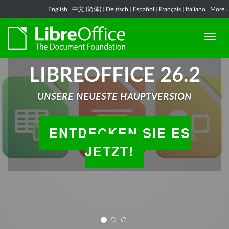
English
|
中文 (简体)
|
Deutsch
|
Español
|
Français
|
Italiano
|
More...
LIBREOFFICE 26.2
UNSERE NEUESTE HAUPTVERSION
ENTDECKEN SIE ES
JETZT!