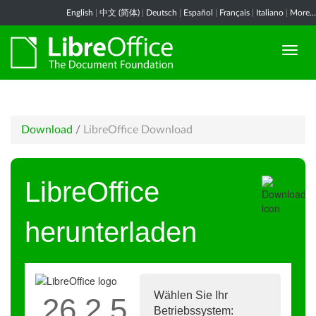
English
|
中文 (简体)
|
Deutsch
|
Español
|
Français
|
Italiano
|
More...
Download
/
LibreOffice Download
LibreOffice
herunterladen
Wählen Sie Ihr
26.2.5
Betriebssystem: