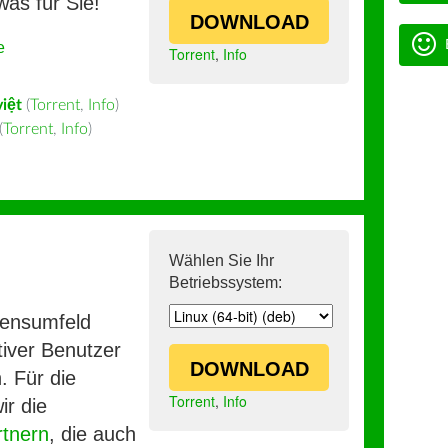
was für Sie!
DOWNLOAD
e
Torrent
,
Info
việt
(
Torrent
,
Info
)
(
Torrent
,
Info
)
Wählen Sie Ihr
Betriebssystem:
mensumfeld
iver Benutzer
DOWNLOAD
. Für die
Torrent
,
Info
ir die
rtnern
, die auch