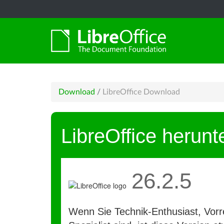
Download
/
LibreOffice Download
LibreOffice herunt
26.2.5
Wenn Sie Technik-Enthusiast, Vorre