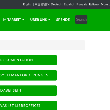
English
|
中文 (简体)
|
Deutsch
|
Español
|
Français
|
Italiano
|
More...
MITARBEIT
ÜBER UNS
SPENDE
DOKUMENTATION
SYSTEMANFORDERUNGEN
DABEI SEIN
WAS IST LIBREOFFICE?