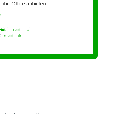
LibreOffice anbieten.
e
việt
(
Torrent
,
Info
)
(
Torrent
,
Info
)