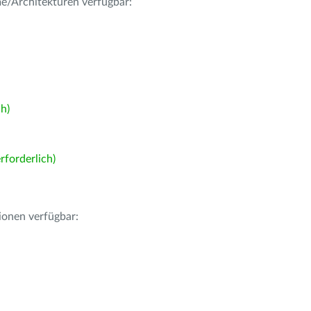
me/Architekturen verfügbar:
h)
forderlich)
ionen verfügbar: