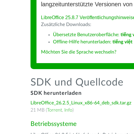
langzeitunterstützte Versionen von 
LibreOffice 25.8.7 Veröffentlichungshinweis
Zusätzliche Downloads:
Übersetzte Benutzeroberfläche:
tiếng 
Offline-Hilfe herunterladen:
tiếng việt
Möchten Sie die Sprache wechseln?
SDK und Quellcode
SDK herunterladen
LibreOffice_26.2.5_Linux_x86-64_deb_sdk.tar.gz
21 MB (
Torrent
,
Info
)
Betriebssysteme