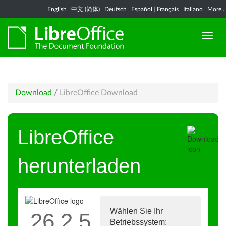
English
|
中文 (简体)
|
Deutsch
|
Español
|
Français
|
Italiano
|
More...
Download
/
LibreOffice Download
LibreOffice
herunterladen
Wählen Sie Ihr
26.2.5
Betriebssystem: