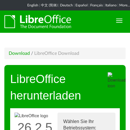
English
|
中文 (简体)
|
Deutsch
|
Español
|
Français
|
Italiano
|
More...
Download
/
LibreOffice Download
LibreOffice
herunterladen
Wählen Sie Ihr
26.2.5
Betriebssystem: