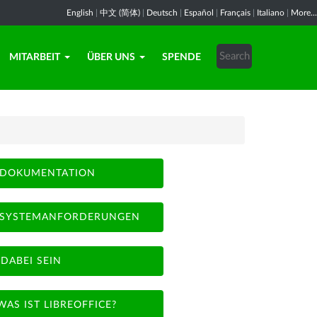
English
|
中文 (简体)
|
Deutsch
|
Español
|
Français
|
Italiano
|
More...
MITARBEIT
ÜBER UNS
SPENDE
DOKUMENTATION
SYSTEMANFORDERUNGEN
DABEI SEIN
WAS IST LIBREOFFICE?