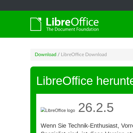
Download
/
LibreOffice Download
LibreOffice herunt
26.2.5
Wenn Sie Technik-Enthusiast, Vorre