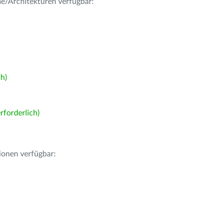
me/Architekturen verfügbar:
h)
forderlich)
ionen verfügbar: