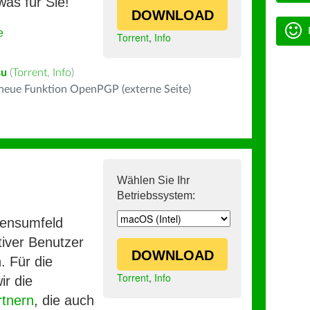
was für Sie!
DOWNLOAD
e
Torrent
,
Info
šu
(
Torrent
,
Info
)
 neue Funktion OpenPGP (externe Seite)
Wählen Sie Ihr
Betriebssystem:
mensumfeld
iver Benutzer
DOWNLOAD
. Für die
Torrent
,
Info
ir die
rtnern
, die auch