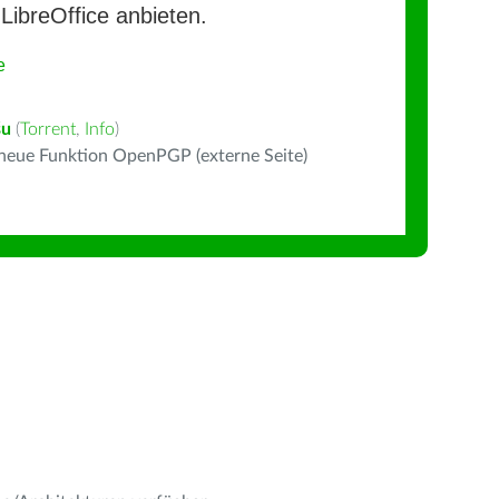
LibreOffice anbieten.
e
šu
(
Torrent
,
Info
)
 neue Funktion OpenPGP (externe Seite)