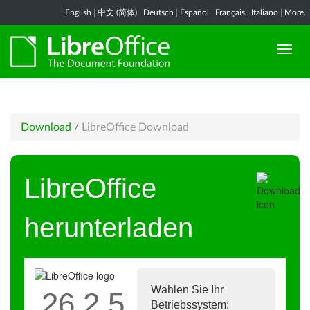
English
|
中文 (简体)
|
Deutsch
|
Español
|
Français
|
Italiano
|
More...
Download
/
LibreOffice Download
LibreOffice
herunterladen
Wählen Sie Ihr
26.2.5
Betriebssystem: