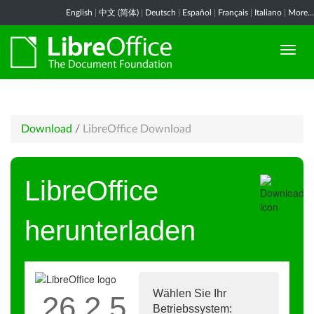
English
|
中文 (简体)
|
Deutsch
|
Español
|
Français
|
Italiano
|
More...
Download
/
LibreOffice Download
LibreOffice
herunterladen
Wählen Sie Ihr
26.2.5
Betriebssystem: