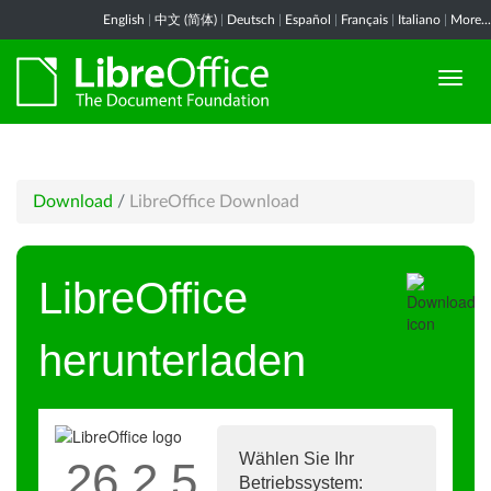
English
|
中文 (简体)
|
Deutsch
|
Español
|
Français
|
Italiano
|
More...
Download
/
LibreOffice Download
LibreOffice
herunterladen
Wählen Sie Ihr
26.2.5
Betriebssystem: