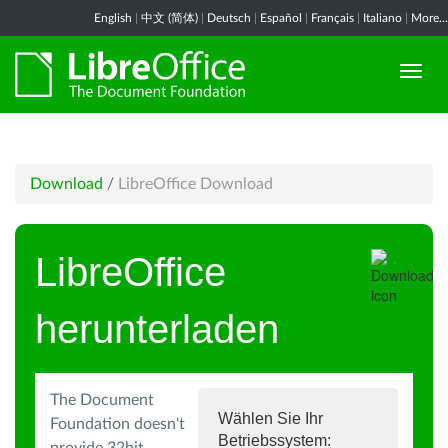
English
|
中文 (简体)
|
Deutsch
|
Español
|
Français
|
Italiano
|
More...
Download
/
LibreOffice Download
LibreOffice
herunterladen
The Document
Wählen Sie Ihr
Foundation doesn't
Betriebssystem: