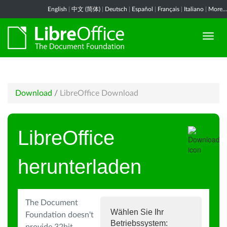
English
|
中文 (简体)
|
Deutsch
|
Español
|
Français
|
Italiano
|
More...
Download
/
LibreOffice Download
LibreOffice
herunterladen
The Document
Wählen Sie Ihr
Foundation doesn't
Betriebssystem: