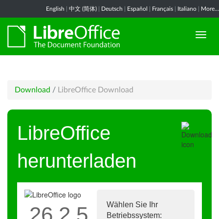
English
|
中文 (简体)
|
Deutsch
|
Español
|
Français
|
Italiano
|
More...
Download
/
LibreOffice Download
LibreOffice
herunterladen
Wählen Sie Ihr
26.2.5
Betriebssystem: