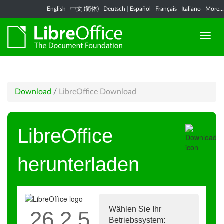
English
|
中文 (简体)
|
Deutsch
|
Español
|
Français
|
Italiano
|
More...
Download
/
LibreOffice Download
LibreOffice
herunterladen
Wählen Sie Ihr
26.2.5
Betriebssystem: