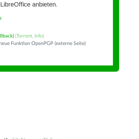
LibreOffice anbieten.
e
llback)
(
Torrent
,
Info
)
 neue Funktion OpenPGP (externe Seite)