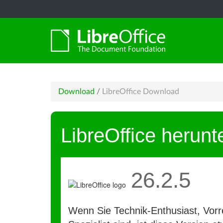
Download
/
LibreOffice Download
LibreOffice herunt
26.2.5
Wenn Sie Technik-Enthusiast, Vorre