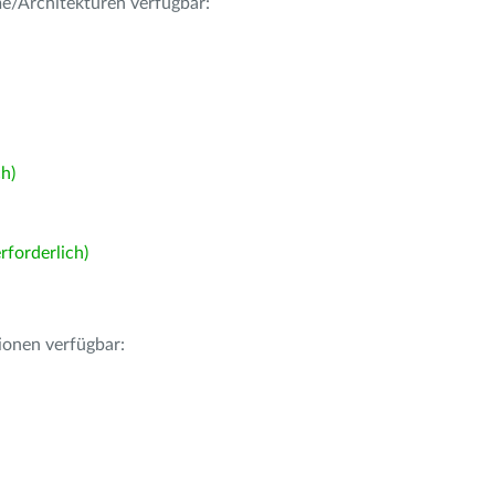
me/Architekturen verfügbar:
h)
forderlich)
ionen verfügbar: