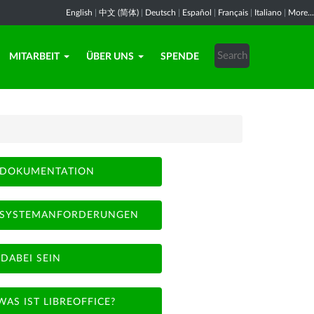
English
|
中文 (简体)
|
Deutsch
|
Español
|
Français
|
Italiano
|
More...
MITARBEIT
ÜBER UNS
SPENDE
DOKUMENTATION
SYSTEMANFORDERUNGEN
DABEI SEIN
WAS IST LIBREOFFICE?