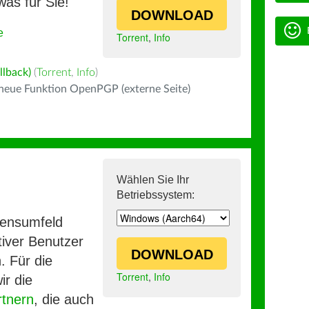
was für Sie!
DOWNLOAD
e
Torrent
,
Info
llback)
(
Torrent
,
Info
)
 neue Funktion OpenPGP (externe Seite)
Wählen Sie Ihr
Betriebssystem:
mensumfeld
iver Benutzer
DOWNLOAD
. Für die
Torrent
,
Info
ir die
rtnern
, die auch