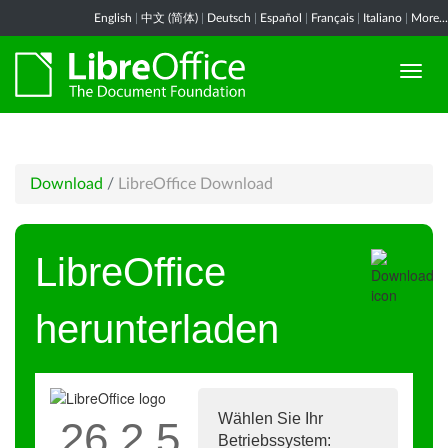
English
|
中文 (简体)
|
Deutsch
|
Español
|
Français
|
Italiano
|
More...
Download
/
LibreOffice Download
LibreOffice
herunterladen
Wählen Sie Ihr
26.2.5
Betriebssystem: