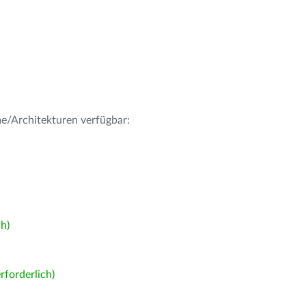
me/Architekturen verfügbar:
h)
forderlich)