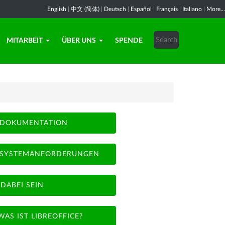
English
|
中文 (简体)
|
Deutsch
|
Español
|
Français
|
Italiano
|
More...
MITARBEIT
ÜBER UNS
SPENDE
DOKUMENTATION
SYSTEMANFORDERUNGEN
DABEI SEIN
WAS IST LIBREOFFICE?