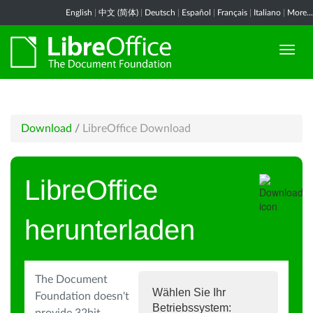
English
|
中文 (简体)
|
Deutsch
|
Español
|
Français
|
Italiano
|
More...
Download
/
LibreOffice Download
LibreOffice
herunterladen
The Document
Wählen Sie Ihr
Foundation doesn't
Betriebssystem: