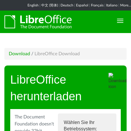
English
|
中文 (简体)
|
Deutsch
|
Español
|
Français
|
Italiano
|
More...
Download
/
LibreOffice Download
LibreOffice
herunterladen
The Document
Wählen Sie Ihr
Foundation doesn't
Betriebssystem: