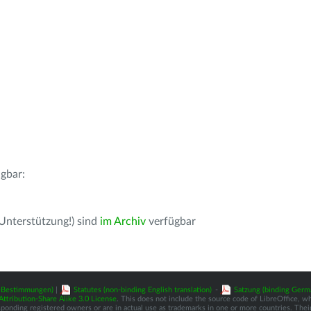
gbar:
 Unterstützung!) sind
im Archiv
verfügbar
z-Bestimmungen)
|
Statutes (non-binding English translation)
-
Satzung (binding Germ
tribution-Share Alike 3.0 License
. This does not include the source code of LibreOffice, w
nding registered owners or are in actual use as trademarks in one or more countries. Their 