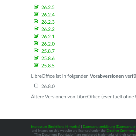
26.2.5
26.2.4
26.2.3
26.2.2
26.2.1
26.2.0
25.8.7
25.8.6
25.8.5
LibreOffice ist in folgenden
Vorabversionen
verfü
26.8.0
Ältere Versionen von LibreOffice (eventuell ohne
Impressum (Rechtliche Hinweise)
|
Datenschutzerklärung (Datenschut
and images on this website are licensed under the
Creative Commons At
“The Document Foundation” are registered trademarks of their correspo