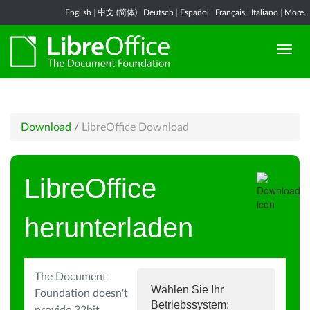
English
|
中文 (简体)
|
Deutsch
|
Español
|
Français
|
Italiano
|
More...
Download
/
LibreOffice Download
LibreOffice
herunterladen
The Document
Wählen Sie Ihr
Foundation doesn't
Betriebssystem: