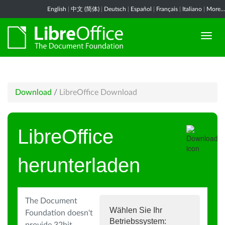
English
|
中文 (简体)
|
Deutsch
|
Español
|
Français
|
Italiano
|
More...
Download
/
LibreOffice Download
LibreOffice
herunterladen
The Document
Wählen Sie Ihr
Foundation doesn't
Betriebssystem: