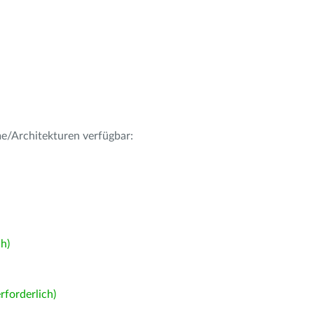
me/Architekturen verfügbar:
h)
forderlich)