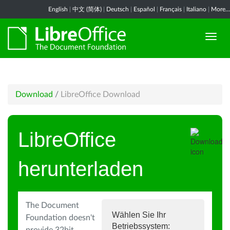
English
|
中文 (简体)
|
Deutsch
|
Español
|
Français
|
Italiano
|
More...
Download
/
LibreOffice Download
LibreOffice
herunterladen
The Document
Wählen Sie Ihr
Foundation doesn't
Betriebssystem: