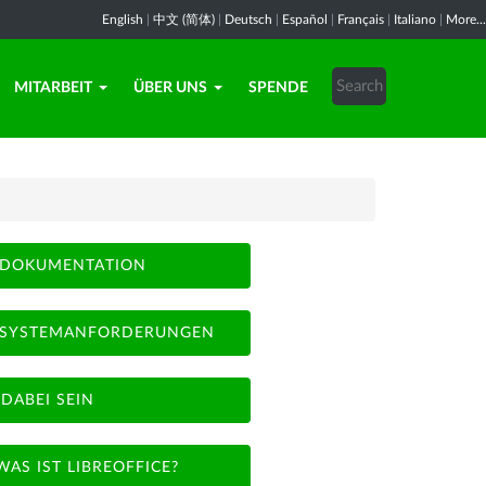
English
|
中文 (简体)
|
Deutsch
|
Español
|
Français
|
Italiano
|
More...
MITARBEIT
ÜBER UNS
SPENDE
DOKUMENTATION
SYSTEMANFORDERUNGEN
DABEI SEIN
WAS IST LIBREOFFICE?