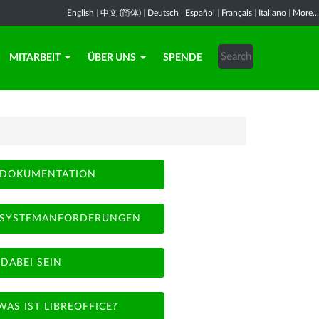
English
|
中文 (简体)
|
Deutsch
|
Español
|
Français
|
Italiano
|
More...
MITARBEIT
ÜBER UNS
SPENDE
DOKUMENTATION
SYSTEMANFORDERUNGEN
DABEI SEIN
WAS IST LIBREOFFICE?