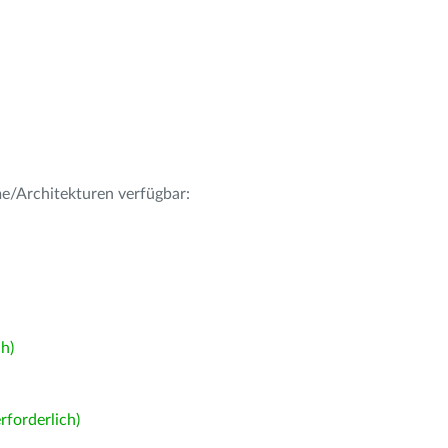
me/Architekturen verfügbar:
h)
forderlich)