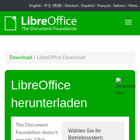
English
|
中文 (简体)
|
Deutsch
|
Español
|
Français
|
Italiano
|
More...
Download
/
LibreOffice Download
LibreOffice
herunterladen
The Document
Wählen Sie Ihr
Foundation doesn't
Betriebssystem: