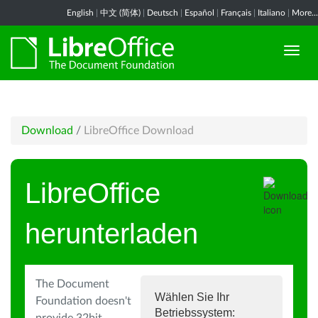
English
|
中文 (简体)
|
Deutsch
|
Español
|
Français
|
Italiano
|
More...
Download
/
LibreOffice Download
LibreOffice
herunterladen
The Document
Wählen Sie Ihr
Foundation doesn't
Betriebssystem: