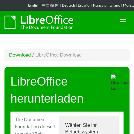
English
|
中文 (简体)
|
Deutsch
|
Español
|
Français
|
Italiano
|
More...
Download
/
LibreOffice Download
LibreOffice
herunterladen
The Document
Wählen Sie Ihr
Foundation doesn't
Betriebssystem: