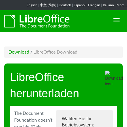
English
|
中文 (简体)
|
Deutsch
|
Español
|
Français
|
Italiano
|
More...
Download
/
LibreOffice Download
LibreOffice
herunterladen
The Document
Wählen Sie Ihr
Foundation doesn't
Betriebssystem: