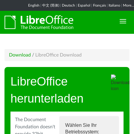
English
|
中文 (简体)
|
Deutsch
|
Español
|
Français
|
Italiano
|
More...
Download
/
LibreOffice Download
LibreOffice
herunterladen
The Document
Wählen Sie Ihr
Foundation doesn't
Betriebssystem: