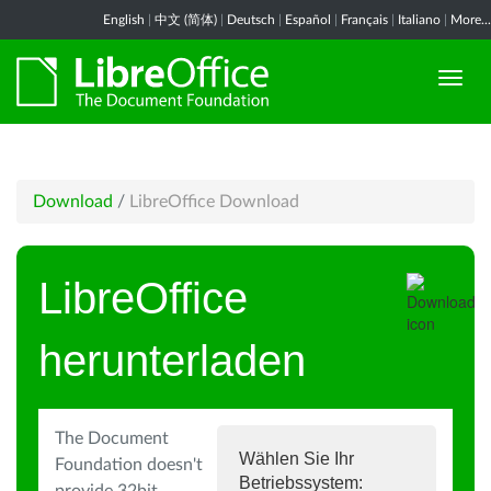
English
|
中文 (简体)
|
Deutsch
|
Español
|
Français
|
Italiano
|
More...
Download
/
LibreOffice Download
LibreOffice
herunterladen
The Document
Wählen Sie Ihr
Foundation doesn't
Betriebssystem: