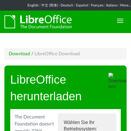
English
|
中文 (简体)
|
Deutsch
|
Español
|
Français
|
Italiano
|
More...
Download
/
LibreOffice Download
LibreOffice
herunterladen
The Document
Wählen Sie Ihr
Foundation doesn't
Betriebssystem: