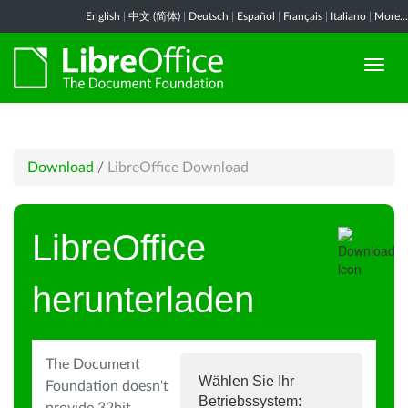
English
|
中文 (简体)
|
Deutsch
|
Español
|
Français
|
Italiano
|
More...
Download
/
LibreOffice Download
LibreOffice
herunterladen
The Document
Wählen Sie Ihr
Foundation doesn't
Betriebssystem: