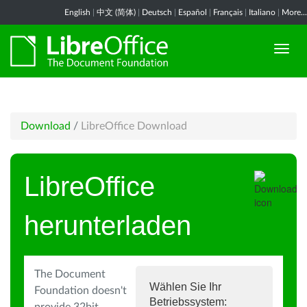
English
|
中文 (简体)
|
Deutsch
|
Español
|
Français
|
Italiano
|
More...
Download
/
LibreOffice Download
LibreOffice
herunterladen
The Document
Wählen Sie Ihr
Foundation doesn't
Betriebssystem: