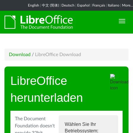
English
|
中文 (简体)
|
Deutsch
|
Español
|
Français
|
Italiano
|
More...
Download
/
LibreOffice Download
LibreOffice
herunterladen
The Document
Wählen Sie Ihr
Foundation doesn't
Betriebssystem: