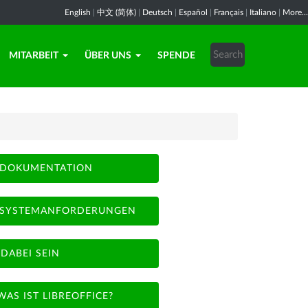
English
|
中文 (简体)
|
Deutsch
|
Español
|
Français
|
Italiano
|
More...
MITARBEIT
ÜBER UNS
SPENDE
DOKUMENTATION
SYSTEMANFORDERUNGEN
DABEI SEIN
WAS IST LIBREOFFICE?