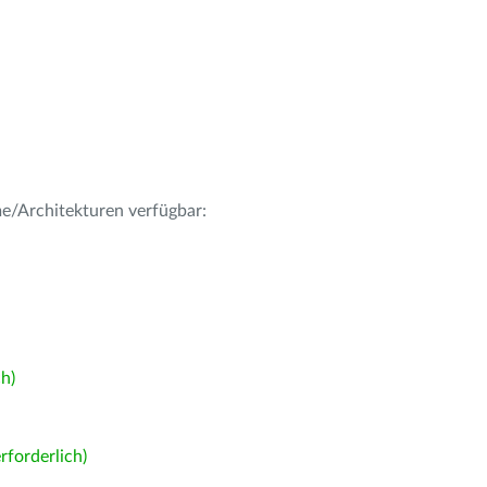
me/Architekturen verfügbar:
h)
forderlich)