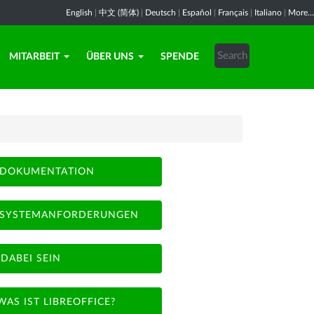
English
|
中文 (简体)
|
Deutsch
|
Español
|
Français
|
Italiano
|
More...
MITARBEIT
ÜBER UNS
SPENDE
DOKUMENTATION
SYSTEMANFORDERUNGEN
DABEI SEIN
WAS IST LIBREOFFICE?