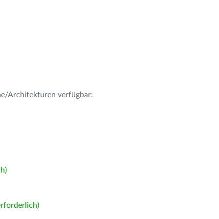
me/Architekturen verfügbar:
h)
forderlich)