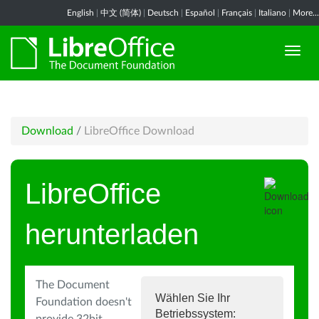
English
|
中文 (简体)
|
Deutsch
|
Español
|
Français
|
Italiano
|
More...
Download
/
LibreOffice Download
LibreOffice
herunterladen
The Document
Wählen Sie Ihr
Foundation doesn't
Betriebssystem: