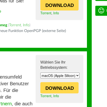
was für Sie!
DOWNLOAD
e
Torrent
,
Info
oneg
(
Torrent
,
Info
)
 neue Funktion OpenPGP (externe Seite)
Wählen Sie Ihr
Betriebssystem:
mensumfeld
iver Benutzer
DOWNLOAD
. Für die
Torrent
,
Info
ir die
rtnern
, die auch