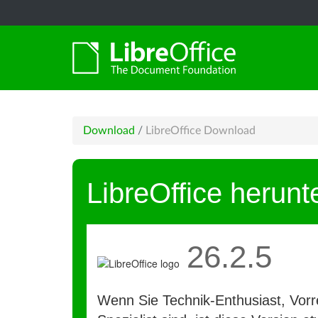
Download
/
LibreOffice Download
LibreOffice herunt
26.2.5
Wenn Sie Technik-Enthusiast, Vorre