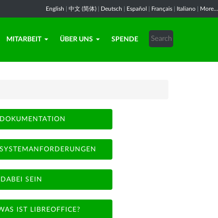
English
|
中文 (简体)
|
Deutsch
|
Español
|
Français
|
Italiano
|
More...
MITARBEIT
ÜBER UNS
SPENDE
DOKUMENTATION
SYSTEMANFORDERUNGEN
DABEI SEIN
WAS IST LIBREOFFICE?