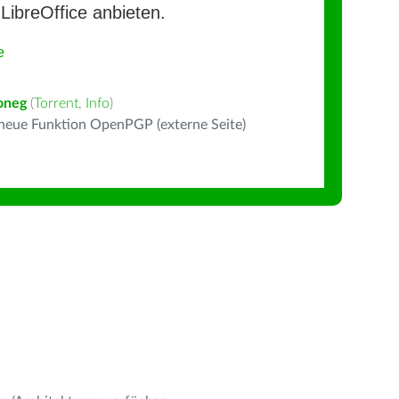
LibreOffice anbieten.
e
oneg
(
Torrent
,
Info
)
 neue Funktion OpenPGP (externe Seite)