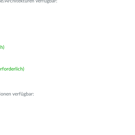
me/Architekturen verfügbar:
h)
forderlich)
ionen verfügbar: