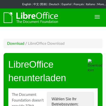
English
|
中文 (简体)
|
Deutsch
|
Español
|
Français
|
Italiano
|
More...
Download
/
LibreOffice Download
LibreOffice
herunterladen
The Document
Wählen Sie Ihr
Foundation doesn't
Betriebssystem: