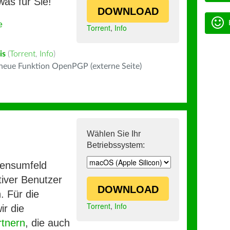
was für Sie!
DOWNLOAD
e
Torrent
,
Info
is
(
Torrent
,
Info
)
 neue Funktion OpenPGP (externe Seite)
Wählen Sie Ihr
Betriebssystem:
mensumfeld
iver Benutzer
DOWNLOAD
. Für die
Torrent
,
Info
ir die
rtnern
, die auch