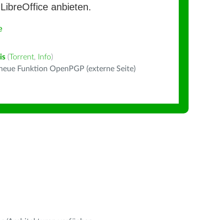
LibreOffice anbieten.
e
is
(
Torrent
,
Info
)
 neue Funktion OpenPGP (externe Seite)