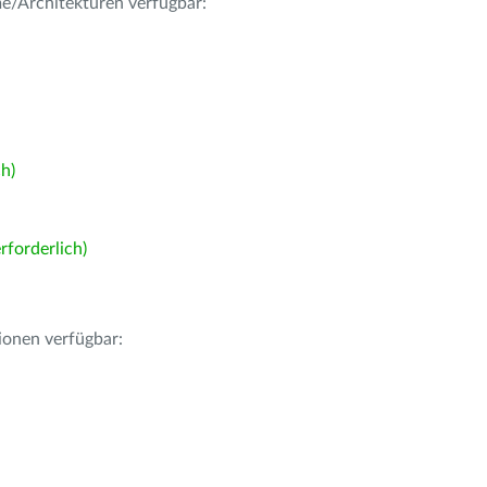
me/Architekturen verfügbar:
h)
forderlich)
ionen verfügbar: