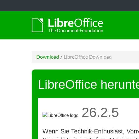
Download
/
LibreOffice Download
LibreOffice herunt
26.2.5
Wenn Sie Technik-Enthusiast, Vorre