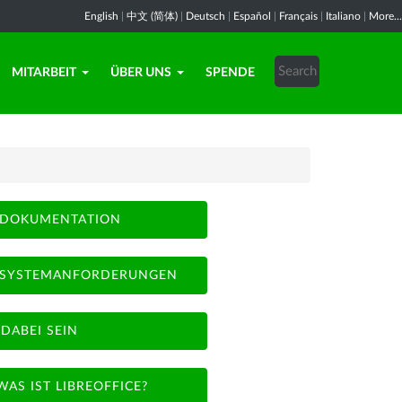
English
|
中文 (简体)
|
Deutsch
|
Español
|
Français
|
Italiano
|
More...
MITARBEIT
ÜBER UNS
SPENDE
DOKUMENTATION
SYSTEMANFORDERUNGEN
DABEI SEIN
WAS IST LIBREOFFICE?