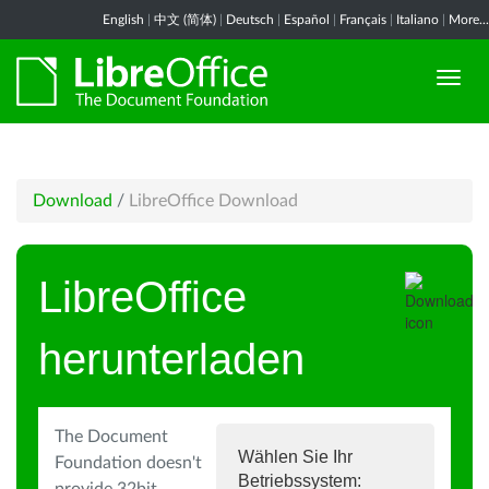
English
|
中文 (简体)
|
Deutsch
|
Español
|
Français
|
Italiano
|
More...
Download
/
LibreOffice Download
LibreOffice
herunterladen
The Document
Wählen Sie Ihr
Foundation doesn't
Betriebssystem: