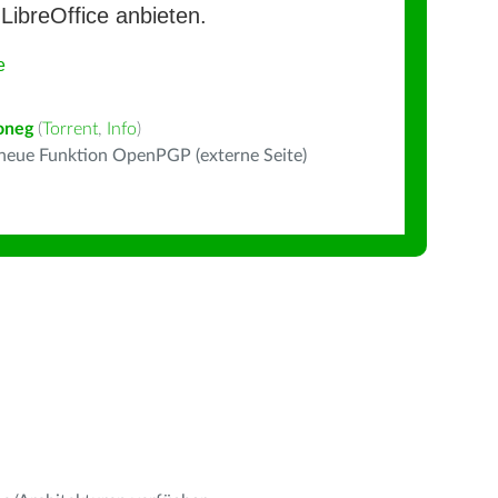
LibreOffice anbieten.
e
oneg
(
Torrent
,
Info
)
 neue Funktion OpenPGP (externe Seite)