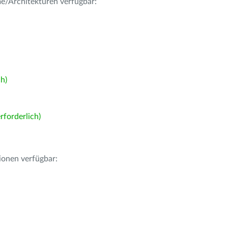
me/Architekturen verfügbar:
h)
forderlich)
ionen verfügbar: