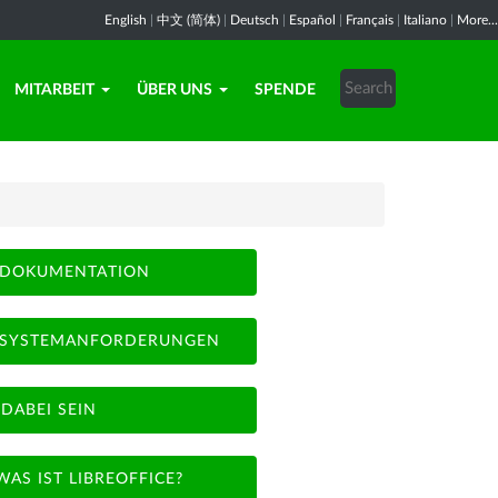
English
|
中文 (简体)
|
Deutsch
|
Español
|
Français
|
Italiano
|
More...
MITARBEIT
ÜBER UNS
SPENDE
DOKUMENTATION
SYSTEMANFORDERUNGEN
DABEI SEIN
WAS IST LIBREOFFICE?