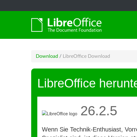
Download
/
LibreOffice Download
LibreOffice herunt
26.2.5
Wenn Sie Technik-Enthusiast, Vorre