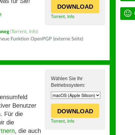
was für Sie!
DOWNLOAD
e
Torrent
,
Info
oneg
(
Torrent
,
Info
)
 neue Funktion OpenPGP (externe Seite)
Wählen Sie Ihr
Betriebssystem:
mensumfeld
iver Benutzer
DOWNLOAD
. Für die
Torrent
,
Info
ir die
rtnern
, die auch