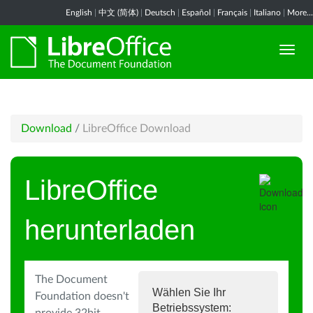
English
|
中文 (简体)
|
Deutsch
|
Español
|
Français
|
Italiano
|
More...
Download
/
LibreOffice Download
LibreOffice
herunterladen
The Document
Wählen Sie Ihr
Foundation doesn't
Betriebssystem: