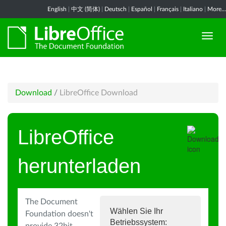
English
|
中文 (简体)
|
Deutsch
|
Español
|
Français
|
Italiano
|
More...
Download
/
LibreOffice Download
LibreOffice
herunterladen
The Document
Wählen Sie Ihr
Foundation doesn't
Betriebssystem: