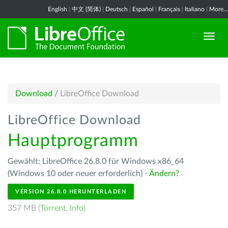
English
|
中文 (简体)
|
Deutsch
|
Español
|
Français
|
Italiano
|
More...
Download
/
LibreOffice Download
LibreOffice Download
Hauptprogramm
Gewählt: LibreOffice 26.8.0 für Windows x86_64
(Windows 10 oder neuer erforderlich) -
Ändern?
VERSION 26.8.0 HERUNTERLADEN
357 MB (
Torrent
,
Info
)