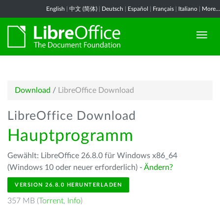
English
|
中文 (简体)
|
Deutsch
|
Español
|
Français
|
Italiano
|
More...
Download
/
LibreOffice Download
LibreOffice Download
Hauptprogramm
Gewählt: LibreOffice 26.8.0 für Windows x86_64
(Windows 10 oder neuer erforderlich) -
Ändern?
VERSION 26.8.0 HERUNTERLADEN
357 MB (
Torrent
,
Info
)