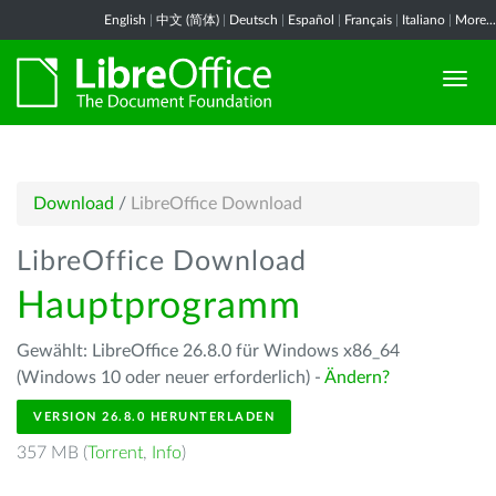
English
|
中文 (简体)
|
Deutsch
|
Español
|
Français
|
Italiano
|
More...
Download
/
LibreOffice Download
LibreOffice Download
Hauptprogramm
Gewählt: LibreOffice 26.8.0 für Windows x86_64
(Windows 10 oder neuer erforderlich) -
Ändern?
VERSION 26.8.0 HERUNTERLADEN
357 MB (
Torrent
,
Info
)